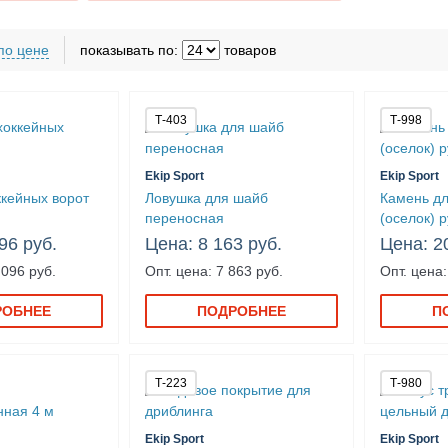
леностопа
Барьеры
Брусья
Гасители
Груз-сани
по цене
показывать по:
товаров
очные
Утяжелители для клюшек
Т-403
Т-998
Ekip Sport
Ekip Sport
ккейных ворот
Ловушка для шайб
Камень дл
переносная
(оселок) р
96 руб.
Цена: 8 163 руб.
Цена: 2
 096 руб.
Опт. цена: 7 863 руб.
Опт. цена:
РОБНЕЕ
ПОДРОБНЕЕ
П
Т-223
Т-980
Ekip Sport
Ekip Sport