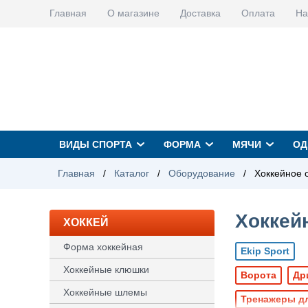
Главная
О магазине
Доставка
Оплата
На
ВИДЫ СПОРТА
ФОРМА
МЯЧИ
ОД
Главная
/
Каталог
/
Оборудование
/
Хоккейное 
Хоккей
ХОККЕЙ
Форма хоккейная
Ekip Sport
Хоккейные клюшки
Ворота
Др
Хоккейные шлемы
Тренажеры дл