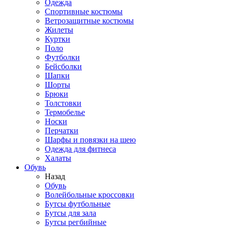
Одежда
Спортивные костюмы
Ветрозащитные костюмы
Жилеты
Куртки
Поло
Футболки
Бейсболки
Шапки
Шорты
Брюки
Толстовки
Термобелье
Носки
Перчатки
Шарфы и повязки на шею
Одежда для фитнеса
Халаты
Обувь
Назад
Обувь
Волейбольные кроссовки
Бутсы футбольные
Бутсы для зала
Бутсы регбийные