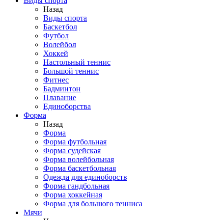
Виды спорта
Назад
Виды спорта
Баскетбол
Футбол
Волейбол
Хоккей
Настольный теннис
Большой теннис
Фитнес
Бадминтон
Плавание
Единоборства
Форма
Назад
Форма
Форма футбольная
Форма судейская
Форма волейбольная
Форма баскетбольная
Одежда для единоборств
Форма гандбольная
Форма хоккейная
Форма для большого тенниса
Мячи