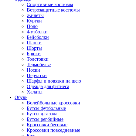
Спортивные костюмы
Ветрозащитные костюмы
Жилеты
Куртки
Поло
Футболки
Бейсболки
Шапки
Шорты
Брюки
Толстовки
Термобелье
Носки
Перчатки
Шарфы и повязки на шею
Одежда для фитнеса
Халаты
Обувь
Волейбольные кроссовки
Бутсы футбольные
Бутсы для зала
Бутсы регбийные
Кроссовки беговые
Кроссовки повседневные
Кеды