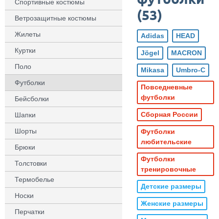
Спортивные костюмы
(
53
)
Ветрозащитные костюмы
Жилеты
Adidas
HEAD
Куртки
Jögel
MACRON
Поло
Mikasa
Umbro-C
Футболки
Повседневные
футболки
Бейсболки
Сборная России
Шапки
Шорты
Футболки
любительские
Брюки
Футболки
Толстовки
тренировочные
Термобелье
Детские размеры
Носки
Женские размеры
Перчатки