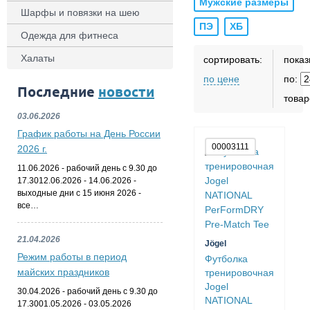
Мужские размеры
Шарфы и повязки на шею
ПЭ
ХБ
Одежда для фитнеса
Халаты
сортировать:
показ
по цене
по:
Последние
новости
товар
03.06.2026
График работы на День России
00003111
2026 г.
11.06.2026 - рабочий день с 9.30 до
17.3012.06.2026 - 14.06.2026 -
выходные дни с 15 июня 2026 -
все…
21.04.2026
Jögel
Режим работы в период
Футболка
майских праздников
тренировочная
Jogel
30.04.2026 - рабочий день с 9.30 до
NATIONAL
17.3001.05.2026 - 03.05.2026