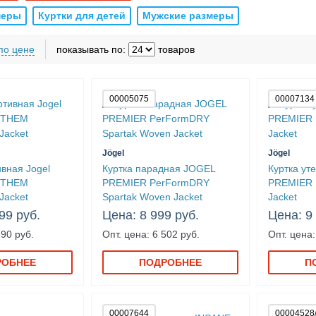
меры
Куртки для детей
Мужские размеры
по цене
показывать по:
товаров
00005075
00007134
Jögel
Jögel
ивная Jogel
Куртка парадная JOGEL
Куртка ут
NTHEM
PREMIER PerFormDRY
PREMIER 
Jacket
Spartak Woven Jacket
Jacket
99 руб.
Цена: 8 999 руб.
Цена: 9
890 руб.
Опт. цена: 6 502 руб.
Опт. цена:
РОБНЕЕ
ПОДРОБНЕЕ
П
00007644
00004528