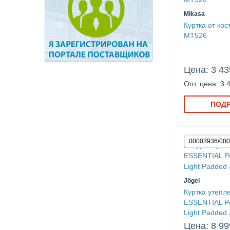
Mikasa
Куртка от ко
MT526
Цена: 3 43
Опт. цена: 3 
ПОД
00003936/00
Jögel
Куртка утепл
ESSENTIAL 
Light Padded 
Цена: 8 99