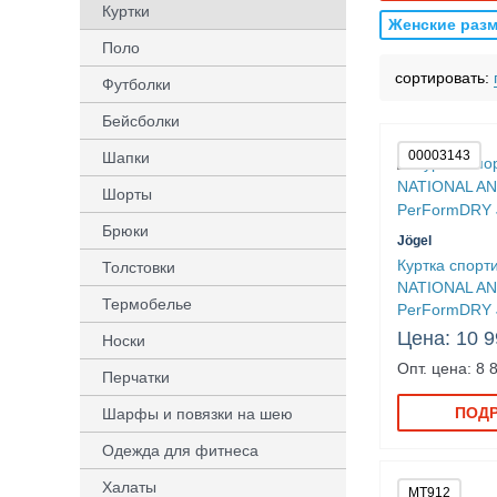
Куртки
Женские раз
Поло
сортировать:
Футболки
Бейсболки
00003143
Шапки
Шорты
Брюки
Jögel
Куртка спорт
Толстовки
NATIONAL A
Термобелье
PerFormDRY 
Цена: 10 9
Носки
Опт. цена: 8 
Перчатки
ПОД
Шарфы и повязки на шею
Одежда для фитнеса
Халаты
MT912