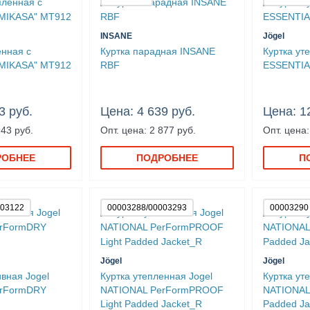
INSANE
Jögel
енная с
Куртка парадная INSANE
Куртка ут
MIKASA" MT912
RBF
ESSENTIAL
3 руб.
Цена: 4 639 руб.
Цена: 1
943 руб.
Опт. цена: 2 877 руб.
Опт. цена:
РОБНЕЕ
ПОДРОБНЕЕ
П
003122
00003288/00003293
00003290
Jögel
Jögel
ивная Jogel
Куртка утепленная Jogel
Куртка ут
erFormDRY
NATIONAL PerFormPROOF
NATIONAL
Light Padded Jacket_R
Padded Ja