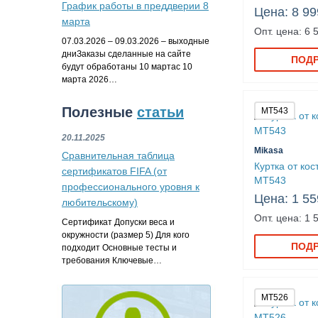
График работы в преддверии 8
Цена: 8 99
марта
Опт. цена: 6 
07.03.2026 – 09.03.2026 – выходные
дниЗаказы сделанные на сайте
ПОД
будут обработаны 10 мартас 10
марта 2026…
Полезные
статьи
MT543
20.11.2025
Mikasa
Сравнительная таблица
Куртка от ко
сертификатов FIFA (от
MT543
профессионального уровня к
Цена: 1 55
любительскому)
Опт. цена: 1 
Сертификат Допуски веса и
окружности (размер 5) Для кого
ПОД
подходит Основные тесты и
требования Ключевые…
MT526