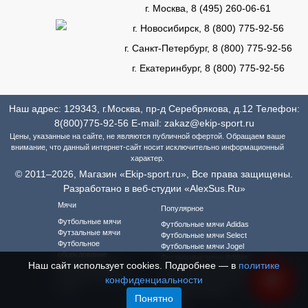
г. Москва, 8 (495) 260-06-61
г. Новосибирск, 8 (800) 775-92-56
г. Санкт-Петербург, 8 (800) 775-92-56
г. Екатеринбург, 8 (800) 775-92-56
Наш адрес: 129343, г.Москва, пр-д Серебрякова, д.12 Телефон:
8(800)775-92-56
E-mail:
zakaz@ekip-sport.ru
Цены, указанные на сайте, не являются публичной офертой. Обращаем ваше
внимание, что данный интернет-сайт носит исключительно информационный
характер.
© 2011–2026, Магазин «Ekip-sport.ru», Все права защищены.
Разработано в веб-студии «AlexSus.Ru»
Мячи
Популярное
Футбольные мячи
Футбольные мячи Adidas
Футзальные мячи
Футбольные мячи Select
Футбольное
Футбольные мячи Jogel
оборудование
Футзальные мячи Adidas
Наш сайт использует cookies. Подробнее — в
политике
Футбольная форма
Футзальные мячи Select
Футбольная форма для
конфиденциальности
Футзальные мячи Jogel
детей
Футбольная форма
Понятно
Adidas