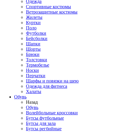
Одежда
Спортивные костюмы
Ветрозащитные костюмы
Жилеты
Куртки
Поло
Футболки
Бейсболки
Шапки
Шорты
Брюки
Толстовки
Термобелье
Носки
Перчатки
Шарфы и повязки на шею
Одежда для фитнеса
Халаты
Обувь
Назад
Обувь
Волейбольные кроссовки
Бутсы футбольные
Бутсы для зала
Бутсы регбийные