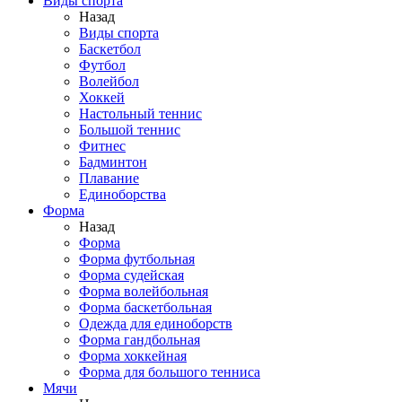
Виды спорта
Назад
Виды спорта
Баскетбол
Футбол
Волейбол
Хоккей
Настольный теннис
Большой теннис
Фитнес
Бадминтон
Плавание
Единоборства
Форма
Назад
Форма
Форма футбольная
Форма судейская
Форма волейбольная
Форма баскетбольная
Одежда для единоборств
Форма гандбольная
Форма хоккейная
Форма для большого тенниса
Мячи