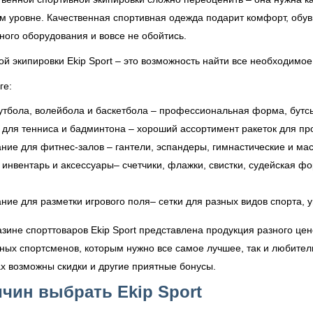
м уровне. Качественная спортивная одежда подарит комфорт, обувь
ого оборудования и вовсе не обойтись.
й экипировки Ekip Sport – это возможность найти все необходимое
ге:
утбола, волейбола и баскетбола – профессиональная форма, бутс
 для тенниса и бадминтона – хороший ассортимент ракеток для п
ние для фитнес-залов – гантели, эспандеры, гимнастические и м
 инвентарь и аксессуары– счетчики, флажки, свистки, судейская ф
ние для разметки игрового поля– сетки для разных видов спорта, 
азине спорттоваров Ekip Sport представлена продукция разного цен
ых спортсменов, которым нужно все самое лучшее, так и любител
ах возможны скидки и другие приятные бонусы.
чин выбрать Ekip Sport