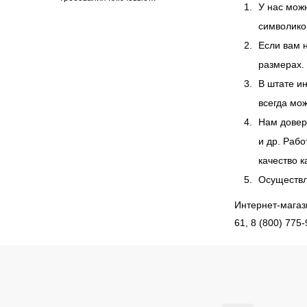
У нас мож
символико
Если вам 
размерах.
В штате и
всегда мо
Нам довер
и др. Раб
качество 
Осуществл
Интернет-магази
61, 8 (800) 775-