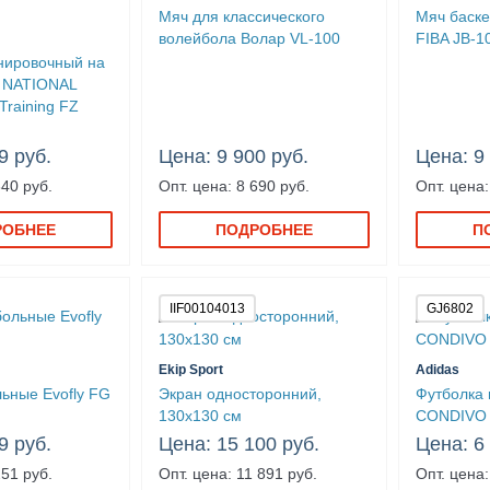
Мяч для классического
Мяч баске
волейбола Волар VL-100
FIBA JB-1
нировочный на
l NATIONAL
raining FZ
9 руб.
Цена: 9 900 руб.
Цена: 9
340 руб.
Опт. цена: 8 690 руб.
Опт. цена:
РОБНЕЕ
ПОДРОБНЕЕ
П
IIF00104013
GJ6802
Ekip Sport
Adidas
ьные Evofly FG
Экран односторонний,
Футболка 
130х130 см
CONDIVO 
9 руб.
Цена: 15 100 руб.
Цена: 6
251 руб.
Опт. цена: 11 891 руб.
Опт. цена: