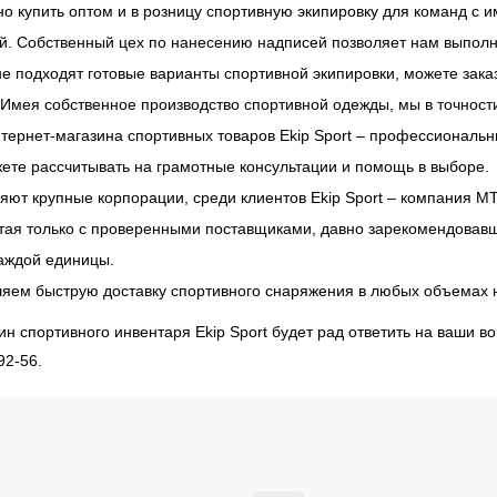
но купить оптом и в розницу спортивную экипировку для команд с
й. Собственный цех по нанесению надписей позволяет нам выполня
не подходят готовые варианты спортивной экипировки, можете зака
 Имея собственное производство спортивной одежды, мы в точност
нтернет-магазина спортивных товаров Ekip Sport – профессиональ
жете рассчитывать на грамотные консультации и помощь в выборе.
яют крупные корпорации, среди клиентов Ekip Sport – компания МТ
отая только с проверенными поставщиками, давно зарекомендовавш
каждой единицы.
яем быструю доставку спортивного снаряжения в любых объемах не 
н спортивного инвентаря Ekip Sport будет рад ответить на ваши во
92-56.