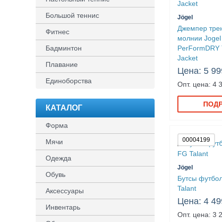
Большой теннис
Jögel
Джемпер тре
Фитнес
молнии Joge
Бадминтон
PerFormDRY T
Jacket
Плавание
Цена: 5 99
Единоборства
Опт. цена: 4 
ПОД
КАТАЛОГ
Форма
00004199
Мячи
Одежда
Jögel
Обувь
Бутсы футбол
Talant
Аксессуары
Цена: 4 49
Инвентарь
Опт. цена: 3 