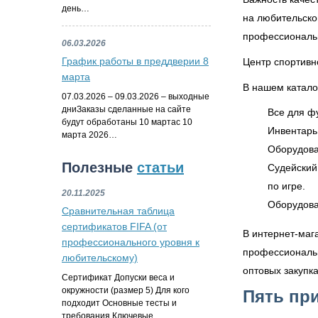
день…
на любительско
профессиональн
06.03.2026
График работы в преддверии 8
Центр спортивно
марта
В нашем катало
07.03.2026 – 09.03.2026 – выходные
дниЗаказы сделанные на сайте
Все для ф
будут обработаны 10 мартас 10
Инвентарь
марта 2026…
Оборудова
Полезные
статьи
Судейский
по игре.
20.11.2025
Оборудова
Сравнительная таблица
сертификатов FIFA (от
В интернет-маг
профессионального уровня к
профессиональн
любительскому)
оптовых закупк
Сертификат Допуски веса и
окружности (размер 5) Для кого
Пять при
подходит Основные тесты и
требования Ключевые…