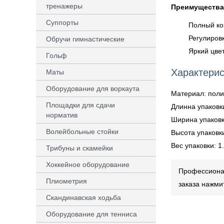
тренажеры
Преимущества
Суппорты
Полный ко
Регулировк
Обручи гимнастические
Яркий цвет
Гольф
Характерис
Маты
Оборудование для воркаута
Материал: поли
Площадки для сдачи
Длинна упаковк
норматив
Ширина упаковк
Волейбольные стойки
Высота упаковки
Вес упаковки: 1.
Трибуны и скамейки
Хоккейное оборудование
Профессионал
Плиометрия
заказа нажми
Скандинавская ходьба
Оборудование для тенниса