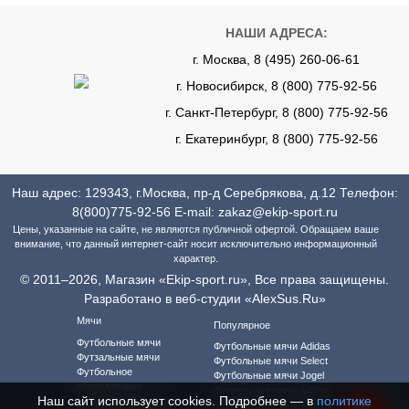
НАШИ АДРЕСА:
г. Москва, 8 (495) 260-06-61
г. Новосибирск, 8 (800) 775-92-56
г. Санкт-Петербург, 8 (800) 775-92-56
г. Екатеринбург, 8 (800) 775-92-56
Наш адрес: 129343, г.Москва, пр-д Серебрякова, д.12 Телефон:
8(800)775-92-56
E-mail:
zakaz@ekip-sport.ru
Цены, указанные на сайте, не являются публичной офертой. Обращаем ваше
внимание, что данный интернет-сайт носит исключительно информационный
характер.
© 2011–2026, Магазин «Ekip-sport.ru», Все права защищены.
Разработано в веб-студии «AlexSus.Ru»
Мячи
Популярное
Футбольные мячи
Футбольные мячи Adidas
Футзальные мячи
Футбольные мячи Select
Футбольное
Футбольные мячи Jogel
оборудование
Футзальные мячи Adidas
Наш сайт использует cookies. Подробнее — в
политике
Футбольная форма
Футзальные мячи Select