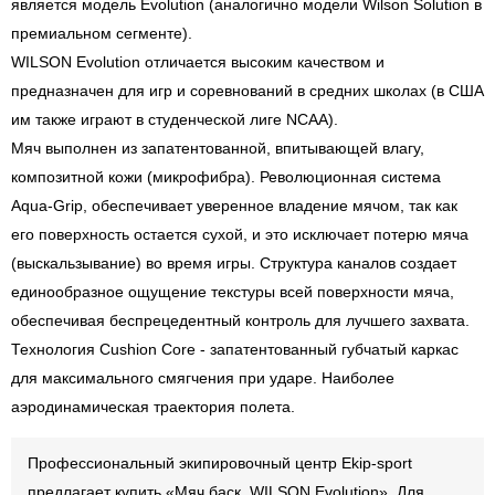
является модель Evolution (аналогично модели Wilson Solution в
премиальном сегменте).
WILSON Evolution отличается высоким качеством и
предназначен для игр и соревнований в средних школах (в США
им также играют в студенческой лиге NCAA).
Мяч выполнен из запатентованной, впитывающей влагу,
композитной кожи (микрофибра). Революционная система
Aqua-Grip, обеспечивает уверенное владение мячом, так как
его поверхность остается сухой, и это исключает потерю мяча
(выскальзывание) во время игры. Структура каналов создает
единообразное ощущение текстуры всей поверхности мяча,
обеспечивая беспрецедентный контроль для лучшего захвата.
Технология Cushion Core - запатентованный губчатый каркас
для максимального смягчения при ударе. Наиболее
аэродинамическая траектория полета.
Профессиональный экипировочный центр Ekip-sport
предлагает купить «Мяч баск. WILSON Evolution». Для