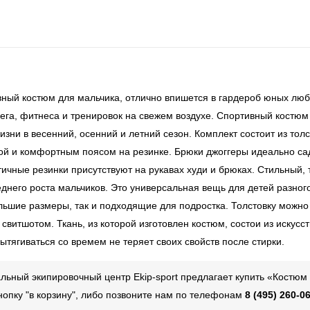
вный костюм для мальчика, отлично впишется в гардероб юных люб
бега, фитнеса и тренировок на свежем воздухе. Спортивный костюм
зни в весенний, осенний и летний сезон. Комплект состоит из тол
ой и комфортным поясом на резинке. Брюки джоггеры идеально са
тичные резинки присутствуют на рукавах худи и брюках. Стильный, 
еднего роста мальчиков. Это универсальная вещь для детей разног
льшие размеры, так и подходящие для подростка. Толстовку можно
свитшотом. Ткань, из которой изготовлен костюм, состои из искусс
ытягиваться со времем не теряет своих свойств после стирки.
ьный экипировочный центр Ekip-sport предлагает купить «Костюм 
нопку "в корзину", либо позвоните нам по телефонам
8 (495) 260-06