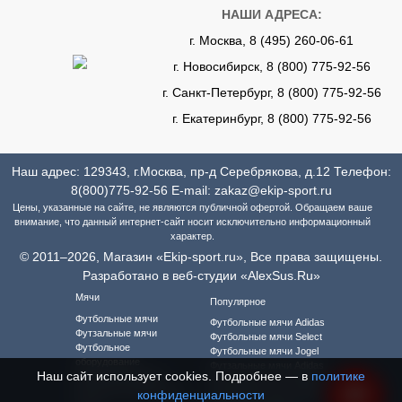
НАШИ АДРЕСА:
г. Москва, 8 (495) 260-06-61
г. Новосибирск, 8 (800) 775-92-56
г. Санкт-Петербург, 8 (800) 775-92-56
г. Екатеринбург, 8 (800) 775-92-56
Наш адрес: 129343, г.Москва, пр-д Серебрякова, д.12 Телефон:
8(800)775-92-56
E-mail:
zakaz@ekip-sport.ru
Цены, указанные на сайте, не являются публичной офертой. Обращаем ваше
внимание, что данный интернет-сайт носит исключительно информационный
характер.
© 2011–2026, Магазин «Ekip-sport.ru», Все права защищены.
Разработано в веб-студии «AlexSus.Ru»
Мячи
Популярное
Футбольные мячи
Футбольные мячи Adidas
Футзальные мячи
Футбольные мячи Select
Футбольное
Футбольные мячи Jogel
оборудование
Футзальные мячи Adidas
Наш сайт использует cookies. Подробнее — в
политике
Футбольная форма
Футзальные мячи Select
Футбольная форма для
конфиденциальности
Футзальные мячи Jogel