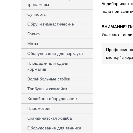
Бодибар изгото
тренажеры
пола при занят
Суппорты
Обручи гимнастические
ВНИМАНИЕ
! П
Гольф
Упаковка - инд
Маты
Профессионал
Оборудование для воркаута
кнопку "в ко
Площадки для сдачи
норматив
Волейбольные стойки
Трибуны и скамейки
Хоккейное оборудование
Плиометрия
Скандинавская ходьба
Оборудование для тенниса