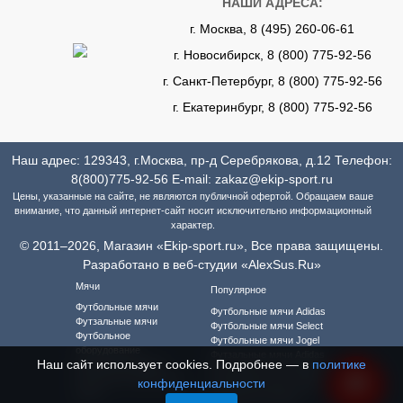
НАШИ АДРЕСА:
г. Москва, 8 (495) 260-06-61
г. Новосибирск, 8 (800) 775-92-56
г. Санкт-Петербург, 8 (800) 775-92-56
г. Екатеринбург, 8 (800) 775-92-56
Наш адрес: 129343, г.Москва, пр-д Серебрякова, д.12 Телефон:
8(800)775-92-56
E-mail:
zakaz@ekip-sport.ru
Цены, указанные на сайте, не являются публичной офертой. Обращаем ваше
внимание, что данный интернет-сайт носит исключительно информационный
характер.
© 2011–2026, Магазин «Ekip-sport.ru», Все права защищены.
Разработано в веб-студии «AlexSus.Ru»
Мячи
Популярное
Футбольные мячи
Футбольные мячи Adidas
Футзальные мячи
Футбольные мячи Select
Футбольное
Футбольные мячи Jogel
оборудование
Футзальные мячи Adidas
Наш сайт использует cookies. Подробнее — в
политике
Футбольная форма
Футзальные мячи Select
Футбольная форма для
конфиденциальности
Футзальные мячи Jogel
детей
Футбольная форма