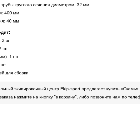
 трубы круглого сечения диаметром: 32 мм
я: 400 мм
ия: 40 мм
одит:
 2 шт
2 шт
мм): 1 шт
 шт
ей для сборки.
ьный экипировочный центр Ekip-sport предлагает купить «Скамья
аказа нажмите на кнопку "в корзину", либо позвоните нам по тел