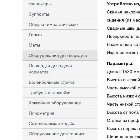
Устройство из
тренажеры
Скамья наклонн
Суппорты
сидения (из мас
Обручи гимнастические
Сварные швы да
Гольф
Поверхность по
В комплекте со
Маты
Изделие может 
Оборудование для воркаута
Параметры:
Площадки для сдачи
Длина: 1530 мм
норматив
Высота высокой
Волейбольные стойки
Часть высокой 
Трибуны и скамейки
Высота низкой 
Хоккейное оборудование
Часть низкой с
Высота от пола
Плиометрия
Стойки из проф
Скандинавская ходьба
Высота перекла
Оборудование для тенниса
Ширина перекл