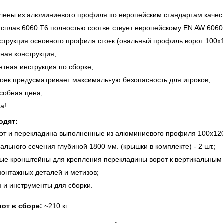
овлены из алюминиевого профиля по европейским стандартам качес
 сплав 6060 Т6 полностью соответствует европейскому EN AW 6060
нструкция основного профиля стоек (овальный профиль ворот 100х1
ная конструкция;
ятная инструкция по сборке;
стоек предусматривает максимальную безопасность для игроков;
особная цена;
а!
одят:
рот и перекладина выполненные из алюминиевого профиля 100х120
ального сечения глубиной 1800 мм. (крышки в комплекте) - 2 шт.;
ые кронштейны для крепления перекладины ворот к вертикальным 
монтажных деталей и метизов;
я и инструменты для сборки.
от в сборе:
~210 кг.