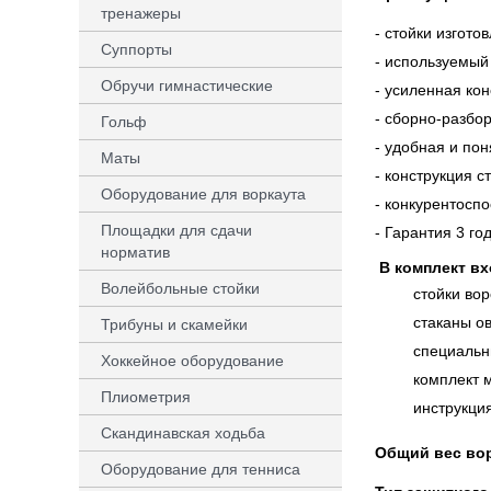
тренажеры
- стойки изгот
Суппорты
- используемый
Обручи гимнастические
- усиленная ко
- cборно-разбор
Гольф
- удобная и пон
Маты
- конструкция 
Оборудование для воркаута
- конкурентосп
Площадки для сдачи
- Гарантия 3 год
норматив
В комплект вх
Волейбольные стойки
cтойки во
стаканы ов
Трибуны и скамейки
специальн
Хоккейное оборудование
комплект 
Плиометрия
инструкци
Скандинавская ходьба
Общий вес вор
Оборудование для тенниса