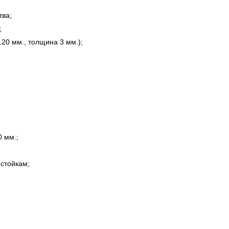
тва;
;
20 мм., толщина 3 мм.);
 мм.;
стойкам;