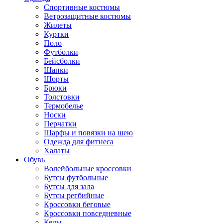
Спортивные костюмы
Ветрозащитные костюмы
Жилеты
Куртки
Поло
Футболки
Бейсболки
Шапки
Шорты
Брюки
Толстовки
Термобелье
Носки
Перчатки
Шарфы и повязки на шею
Одежда для фитнеса
Халаты
Обувь
Волейбольные кроссовки
Бутсы футбольные
Бутсы для зала
Бутсы регбийные
Кроссовки беговые
Кроссовки повседневные
Кеды