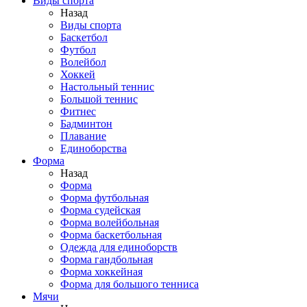
Виды спорта
Назад
Виды спорта
Баскетбол
Футбол
Волейбол
Хоккей
Настольный теннис
Большой теннис
Фитнес
Бадминтон
Плавание
Единоборства
Форма
Назад
Форма
Форма футбольная
Форма судейская
Форма волейбольная
Форма баскетбольная
Одежда для единоборств
Форма гандбольная
Форма хоккейная
Форма для большого тенниса
Мячи