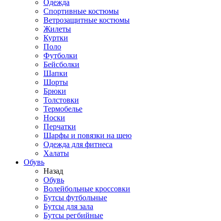
Одежда
Спортивные костюмы
Ветрозащитные костюмы
Жилеты
Куртки
Поло
Футболки
Бейсболки
Шапки
Шорты
Брюки
Толстовки
Термобелье
Носки
Перчатки
Шарфы и повязки на шею
Одежда для фитнеса
Халаты
Обувь
Назад
Обувь
Волейбольные кроссовки
Бутсы футбольные
Бутсы для зала
Бутсы регбийные