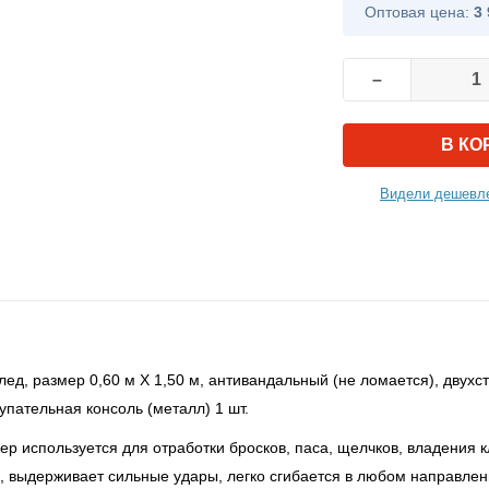
Оптовая цена:
3 
–
В КО
Видели дешевле
лед, размер 0,60 м Х 1,50 м, антивандальный (не ломается), двух
упательная консоль (металл) 1 шт.
р используется для отработки бросков, паса, щелчков, владения к
 выдерживает сильные удары, легко сгибается в любом направле