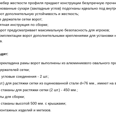
 ребер жесткости профиля придают конструкции безупречную прочн
нкованные сухари (закладные углов) подогнаны идеально под внутр
от дополнительную устойчивость и жесткость;
е держатели сетки ворот;
ятная инструкция по сборке;
ворот предусматривает максимальную безопасность для игроков;
комплектации ворот дополнительными креплениями для установки 
а.
одят:
перекладина рамы ворот выполнены из алюминиевого овального пр
держателей сетки;
угловые соединения - 2 шт.;
шт.) для растяжки сетки из оцинкованной стали d=76 мм., имеют на
стаканы для растяжки сетки (2 шт.) - 450 мм.;
ты для сборки;
 стаканы высотой 500 мм. с крышками;
монтажных изделий и метизов.