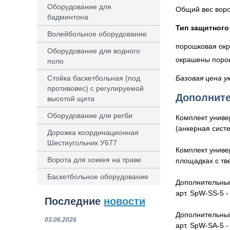
Оборудование для
Общий вес ворот
бадминтона
Тип защитного
Волейбольное оборудование
порошковая окр
Оборудование для водного
окрашены порош
поло
Базовая цена у
Стойка баскетбольная (под
противовес) с регулируемой
Дополните
высотой щита
Оборудование для регби
Комплект униве
(анкерная сист
Дорожка координационная
Шестиугольник У677
Комплект униве
Ворота для хоккея на траве
площадках с тв
Баскетбольное оборудование
Дополнительный
арт. SpW-SS-5 
Последние
новости
Дополнительный
03.06.2026
арт. SpW-SA-5 