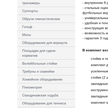
- внутренние 8
тренажеры
- стальные оци
Суппорты
футбольных вор
- универсальны
Обручи гимнастические
- удобная и пон
Гольф
- конструкция 
- возможность 
Маты
- гарантия 3 год
Оборудование для воркаута
В комплект вх
Площадки для сдачи
норматив
стойки и 
Волейбольные стойки
комплект 
усиленные 
Трибуны и скамейки
стойки (2 
Хоккейное оборудование
закладные 
Плиометрия
инструмен
Скандинавская ходьба
закладные
комплект 
Оборудование для тенниса