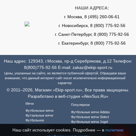
НАШИ АДРЕСА:
г. Москва, 8 (495) 260-06-61
г. Новосибирск, 8 (800) 775-92-56
г. Санкт-Петербург, 8 (800) 775-92-56
г. Екатеринбург, 8 (800) 775-92-56
Наш адрес: 129343, г.Москва, пр-д Серебрякова, д.12 Телефон:
8(800)775-92-56
E-mail:
zakaz@ekip-sport.ru
Цены, указанные на сайте, не являются публичной офертой. Обращаем ваше
внимание, что данный интернет-сайт носит исключительно информационный
характер.
© 2011–2026, Магазин «Ekip-sport.ru», Все права защищены.
Разработано в веб-студии «AlexSus.Ru»
Мячи
Популярное
Футбольные мячи
Футбольные мячи Adidas
Футзальные мячи
Футбольные мячи Select
Футбольное
Футбольные мячи Jogel
оборудование
Футзальные мячи Adidas
Наш сайт использует cookies. Подробнее — в
политике
Футбольная форма
Футзальные мячи Select
Футбольная форма для