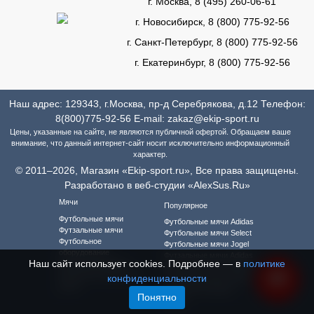
г. Москва, 8 (495) 260-06-61
г. Новосибирск, 8 (800) 775-92-56
г. Санкт-Петербург, 8 (800) 775-92-56
г. Екатеринбург, 8 (800) 775-92-56
Наш адрес: 129343, г.Москва, пр-д Серебрякова, д.12 Телефон:
8(800)775-92-56
E-mail:
zakaz@ekip-sport.ru
Цены, указанные на сайте, не являются публичной офертой. Обращаем ваше
внимание, что данный интернет-сайт носит исключительно информационный
характер.
© 2011–2026, Магазин «Ekip-sport.ru», Все права защищены.
Разработано в веб-студии «AlexSus.Ru»
Мячи
Популярное
Футбольные мячи
Футбольные мячи Adidas
Футзальные мячи
Футбольные мячи Select
Футбольное
Футбольные мячи Jogel
оборудование
Футзальные мячи Adidas
Наш сайт использует cookies. Подробнее — в
политике
Футбольная форма
Футзальные мячи Select
Футбольная форма для
конфиденциальности
Футзальные мячи Jogel
детей
Футбольная форма
Понятно
Adidas