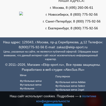
НАШИ АДРЕСА:
г. Москва, 8 (495) 260-06-61
г. Новосибирск, 8 (800) 775-92-56
г. Санкт-Петербург, 8 (800) 775-92-56
г. Екатеринбург, 8 (800) 775-92-56
Наш адрес: 129343, г.Москва, пр-д Серебрякова, д.12 Телефон:
8(800)775-92-56
E-mail:
zakaz@ekip-sport.ru
Цены, указанные на сайте, не являются публичной офертой. Обращаем ваше
внимание, что данный интернет-сайт носит исключительно информационный
характер.
© 2011–2026, Магазин «Ekip-sport.ru», Все права защищены.
Разработано в веб-студии «AlexSus.Ru»
Мячи
Популярное
Футбольные мячи
Футбольные мячи Adidas
Футзальные мячи
Футбольные мячи Select
Футбольное
Футбольные мячи Jogel
оборудование
Футзальные мячи Adidas
Наш сайт использует cookies. Подробнее — в
политике
Футбольная форма
Футзальные мячи Select
Футбольная форма для
конфиденциальности
Футзальные мячи Jogel
детей
Футбольная форма