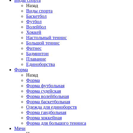
Виды спорта
Назад
Виды спорта
Баскетбол
Футбол
Волейбол
Хоккей
Настольный теннис
Большой теннис
Фитнес
Бадминтон
Плавание
Единоборства
Форма
Назад
Форма
Форма футбольная
Форма судейская
Форма волейбольная
Форма баскетбольная
Одежда для единоборств
Форма гандбольная
Форма хоккейная
Форма для большого тенниса
Мячи