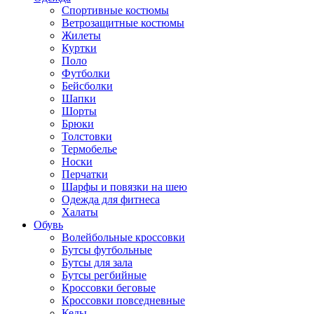
Спортивные костюмы
Ветрозащитные костюмы
Жилеты
Куртки
Поло
Футболки
Бейсболки
Шапки
Шорты
Брюки
Толстовки
Термобелье
Носки
Перчатки
Шарфы и повязки на шею
Одежда для фитнеса
Халаты
Обувь
Волейбольные кроссовки
Бутсы футбольные
Бутсы для зала
Бутсы регбийные
Кроссовки беговые
Кроссовки повседневные
Кеды