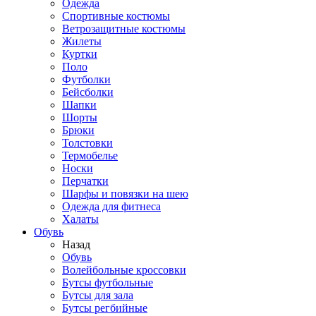
Одежда
Спортивные костюмы
Ветрозащитные костюмы
Жилеты
Куртки
Поло
Футболки
Бейсболки
Шапки
Шорты
Брюки
Толстовки
Термобелье
Носки
Перчатки
Шарфы и повязки на шею
Одежда для фитнеса
Халаты
Обувь
Назад
Обувь
Волейбольные кроссовки
Бутсы футбольные
Бутсы для зала
Бутсы регбийные