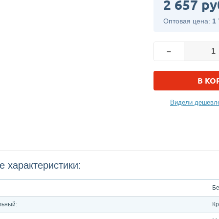
2 657 ру
Оптовая цена:
1 
–
В КО
Видели дешевле
е характеристики:
Б
льный:
Кр