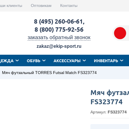
ши клиенты
Оптовикам
Контакты
8 (495) 260-06-61
,
8 (800) 775-92-56
заказать обратный звонок
zakaz@ekip-sport.ru
ДЕЖДА
ОБУВЬ
АКСЕССУАРЫ
ИНВЕНТАРЬ
Мяч футзальный TORRES Futsal Match FS323774
Мяч футза
FS323774
Артикул:
FS323774