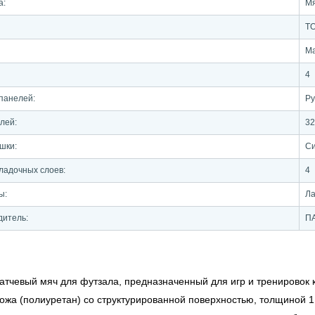
а:
Мя
T
М
4
 панелей:
Ру
елей:
32
шки:
Си
ладочных слоев:
4
ы:
Ла
дитель:
П
 матчевый мяч для футзала, предназначенный для игр и тренировок 
кожа (полиуретан) со структурированной поверхностью, толщиной 1