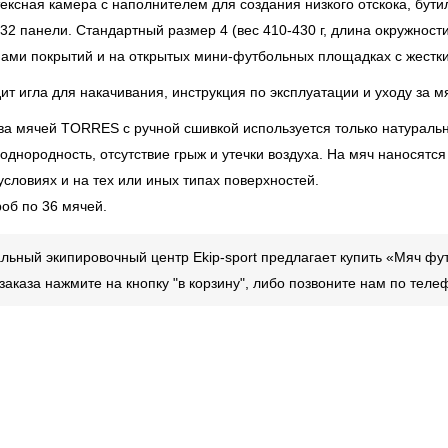
тексная камера с наполнителем для создания низкого отскока, бут
32 панели. Стандартный размер 4 (вес 410-430 г, длина окружности
ами покрытий и на открытых мини-футбольных площадках с жестким
ит игла для накачивания, инструкция по эксплуатации и уходу за м
ва мячей TORRES с ручной сшивкой используется только натуральн
 однородность, отсутствие грыж и утечки воздуха. На мяч наносятс
условиях и на тех или иных типах поверхностей.
роб по 36 мячей.
ьный экипировочный центр Ekip-sport предлагает купить «Мяч фу
аказа нажмите на кнопку "в корзину", либо позвоните нам по тел