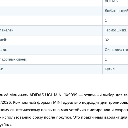
ADIDAS
Любительски
1
панелей:
Термосшивка
лей:
32
шки:
Синт. кожа (
ладочных слоев:
1
ы:
Бутил
инку! Мини-мяч ADIDAS UCL MINI JX9099 — отличный выбор для тех
/2026. Компактный формат MINI идеально подходит для тренировки
ному синтетическому покрытию мяч устойчив к истиранию и сохраня
 к использованию сразу после покупки. Это практичный вариант дл
утбола.