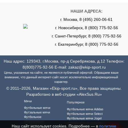
НАШИ АДРЕСА:
г. Москва, 8 (495) 260-06-61
г. Новосибирск, 8 (800) 775-92-56
г. Санкт-Петербург, 8 (800) 775-92-56
г. Екатеринбург, 8 (800) 775-92-56
Наш адрес: 129343, г.Москва, пр-д Серебрякова, д.12 Телефон:
8(800)775-92-56
E-mail:
zakaz@ekip-sport.ru
Цены, указанные на сайте, не являются публичной офертой. Обращаем ваше
внимание, что данный интернет-сайт носит исключительно информационный
характер.
© 2011–2026, Магазин «Ekip-sport.ru», Все права защищены.
Разработано в веб-студии «AlexSus.Ru»
Мячи
Популярное
Футбольные мячи
Футбольные мячи Adidas
Футзальные мячи
Футбольные мячи Select
Футбольное
Футбольные мячи Jogel
оборудование
Футзальные мячи Adidas
Наш сайт использует cookies. Подробнее — в
политике
Футбольная форма
Футзальные мячи Select