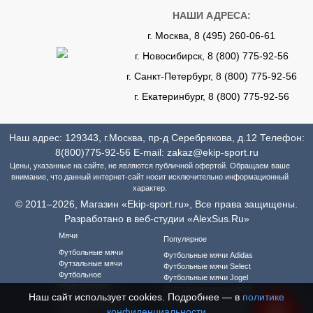
НАШИ АДРЕСА:
г. Москва, 8 (495) 260-06-61
г. Новосибирск, 8 (800) 775-92-56
г. Санкт-Петербург, 8 (800) 775-92-56
г. Екатеринбург, 8 (800) 775-92-56
Наш адрес: 129343, г.Москва, пр-д Серебрякова, д.12 Телефон:
8(800)775-92-56
E-mail:
zakaz@ekip-sport.ru
Цены, указанные на сайте, не являются публичной офертой. Обращаем ваше
внимание, что данный интернет-сайт носит исключительно информационный
характер.
© 2011–2026, Магазин «Ekip-sport.ru», Все права защищены.
Разработано в веб-студии «AlexSus.Ru»
Мячи
Популярное
Футбольные мячи
Футбольные мячи Adidas
Футзальные мячи
Футбольные мячи Select
Футбольное
Футбольные мячи Jogel
оборудование
Футзальные мячи Adidas
Наш сайт использует cookies. Подробнее — в
политике
Футбольная форма
Футзальные мячи Select
Футбольная форма для
конфиденциальности
Футзальные мячи Jogel