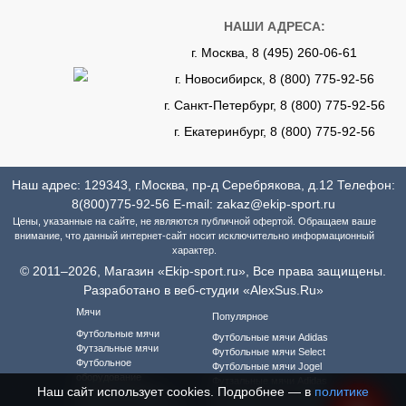
НАШИ АДРЕСА:
г. Москва, 8 (495) 260-06-61
г. Новосибирск, 8 (800) 775-92-56
г. Санкт-Петербург, 8 (800) 775-92-56
г. Екатеринбург, 8 (800) 775-92-56
Наш адрес: 129343, г.Москва, пр-д Серебрякова, д.12 Телефон:
8(800)775-92-56
E-mail:
zakaz@ekip-sport.ru
Цены, указанные на сайте, не являются публичной офертой. Обращаем ваше
внимание, что данный интернет-сайт носит исключительно информационный
характер.
© 2011–2026, Магазин «Ekip-sport.ru», Все права защищены.
Разработано в веб-студии «AlexSus.Ru»
Мячи
Популярное
Футбольные мячи
Футбольные мячи Adidas
Футзальные мячи
Футбольные мячи Select
Футбольное
Футбольные мячи Jogel
оборудование
Футзальные мячи Adidas
Наш сайт использует cookies. Подробнее — в
политике
Футбольная форма
Футзальные мячи Select
Футбольная форма для