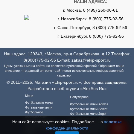
НАШИ АДРЕСА:
г. Москва, 8 (495) 260-06-61
г. Новосибирск, 8 (800) 775-92-56
г. Санкт-Петербург, 8 (800) 775-92-56
г. Екатеринбург, 8 (800) 775-92-56
Наш адрес: 129343, г.Москва, пр-д Серебрякова, д.12 Телефон:
8(800)775-92-56
E-mail:
zakaz@ekip-sport.ru
Цены, указанные на сайте, не являются публичной офертой. Обращаем ваше
внимание, что данный интернет-сайт носит исключительно информационный
характер.
© 2011–2026, Магазин «Ekip-sport.ru», Все права защищены.
Разработано в веб-студии «AlexSus.Ru»
Мячи
Популярное
Футбольные мячи
Футбольные мячи Adidas
Футзальные мячи
Футбольные мячи Select
Футбольное
Футбольные мячи Jogel
оборудование
Футзальные мячи Adidas
Наш сайт использует cookies. Подробнее — в
политике
Футбольная форма
Футзальные мячи Select
Футбольная форма для
конфиденциальности
Футзальные мячи Jogel
детей
Футбольная форма