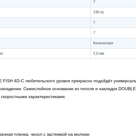
7
190 гр
7
7
Коническая
ки:
2,0 мм
 FISH 4D-C любительского уровня прекрасно подойдёт универсаль
в нападении. Семислойное основание из тополя и накладок DOUBLE 
скоростными характеристиками.
рачная пленка, чехол с застежкой на молнии.