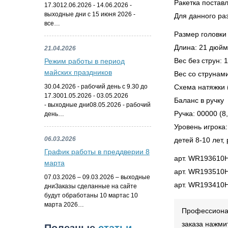
Ракетка постав
17.3012.06.2026 - 14.06.2026 -
выходные дни с 15 июня 2026 -
Для данного ра
все…
Размер головки 
Длина: 21 дюймо
21.04.2026
Вес без струн: 1
Режим работы в период
майских праздников
Вес со струнами
Схема натяжки (
30.04.2026 - рабочий день с 9.30 до
17.3001.05.2026 - 03.05.2026
Баланс в ручку
- выходные дни08.05.2026 - рабочий
Ручка: 00000 (8,
день…
Уровень игрока:
06.03.2026
детей 8-10 лет,
График работы в преддверии 8
арт. WR193610H
марта
арт. WR193510H
07.03.2026 – 09.03.2026 – выходные
арт. WR193410H
дниЗаказы сделанные на сайте
будут обработаны 10 мартас 10
марта 2026…
Профессионал
заказа нажми