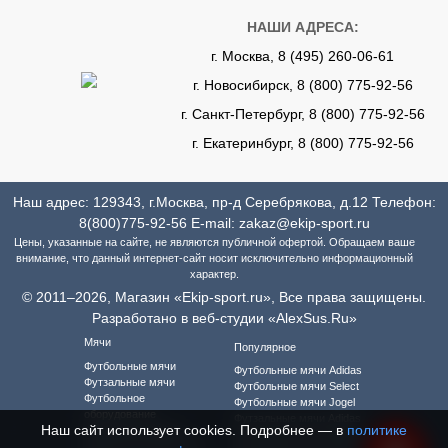
НАШИ АДРЕСА:
г. Москва, 8 (495) 260-06-61
г. Новосибирск, 8 (800) 775-92-56
г. Санкт-Петербург, 8 (800) 775-92-56
г. Екатеринбург, 8 (800) 775-92-56
Наш адрес: 129343, г.Москва, пр-д Серебрякова, д.12 Телефон:
8(800)775-92-56
E-mail:
zakaz@ekip-sport.ru
Цены, указанные на сайте, не являются публичной офертой. Обращаем ваше
внимание, что данный интернет-сайт носит исключительно информационный
характер.
© 2011–2026, Магазин «Ekip-sport.ru», Все права защищены.
Разработано в веб-студии «AlexSus.Ru»
Мячи
Популярное
Футбольные мячи
Футбольные мячи Adidas
Футзальные мячи
Футбольные мячи Select
Футбольное
Футбольные мячи Jogel
оборудование
Футзальные мячи Adidas
Наш сайт использует cookies. Подробнее — в
политике
Футбольная форма
Футзальные мячи Select
Футбольная форма для