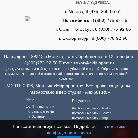
НАШИ АДРЕСА:
г. Москва, 8 (495) 260-06-61
г. Новосибирск, 8 (800) 775-92-56
г. Санкт-Петербург, 8 (800) 775-92-56
г. Екатеринбург, 8 (800) 775-92-56
Наш адрес: 129343, г.Москва, пр-д Серебрякова, д.12 Телефон:
8(800)775-92-56
E-mail:
zakaz@ekip-sport.ru
Цены, указанные на сайте, не являются публичной офертой. Обращаем ваше
внимание, что данный интернет-сайт носит исключительно информационный
характер.
© 2011–2026, Магазин «Ekip-sport.ru», Все права защищены.
Разработано в веб-студии «AlexSus.Ru»
Мячи
Популярное
Футбольные мячи
Футбольные мячи Adidas
Футзальные мячи
Футбольные мячи Select
Футбольное
Футбольные мячи Jogel
оборудование
Футзальные мячи Adidas
Наш сайт использует cookies. Подробнее — в
политике
Футбольная форма
Футзальные мячи Select
Футбольная форма для
конфиденциальности
Футзальные мячи Jogel
детей
Футбольная форма