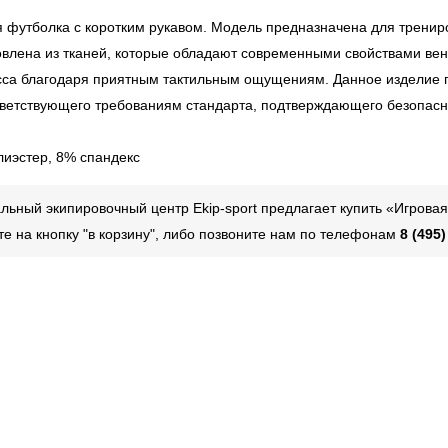
я футболка с коротким рукавом. Модель предназначена для тренир
овлена из тканей, которые обладают современными свойствами вент
сса благодаря приятным тактильным ощущениям. Данное изделие п
тветствующего требованиям стандарта, подтверждающего безопасно
лиэстер, 8% спандекс
ьный экипировочный центр Ekip-sport предлагает купить «Игрова
те на кнопку "в корзину", либо позвоните нам по телефонам
8 (495)