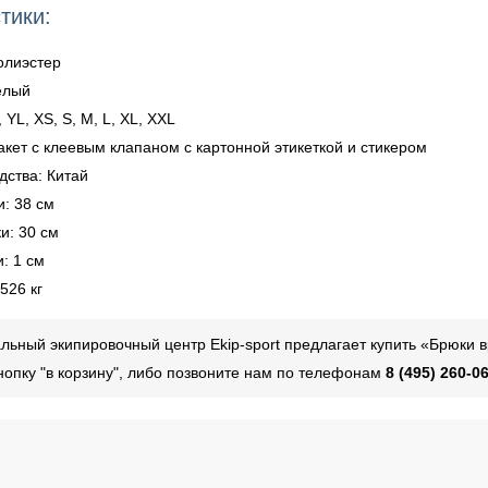
тики:
олиэстер
елый
 YL, XS, S, M, L, XL, XXL
акет с клеевым клапаном с картонной этикеткой и стикером
дства: Китай
и: 38 см
и: 30 см
: 1 см
526 кг
ьный экипировочный центр Ekip-sport предлагает купить «Брюки 
нопку "в корзину", либо позвоните нам по телефонам
8 (495) 260-06