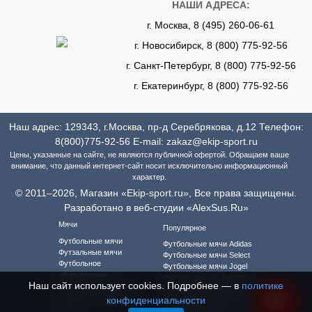
НАШИ АДРЕСА:
г. Москва, 8 (495) 260-06-61
г. Новосибирск, 8 (800) 775-92-56
г. Санкт-Петербург, 8 (800) 775-92-56
г. Екатеринбург, 8 (800) 775-92-56
Наш адрес: 129343, г.Москва, пр-д Серебрякова, д.12 Телефон:
8(800)775-92-56
E-mail:
zakaz@ekip-sport.ru
Цены, указанные на сайте, не являются публичной офертой. Обращаем ваше
внимание, что данный интернет-сайт носит исключительно информационный
характер.
© 2011–2026, Магазин «Ekip-sport.ru», Все права защищены.
Разработано в веб-студии «AlexSus.Ru»
Мячи
Популярное
Футбольные мячи
Футбольные мячи Adidas
Футзальные мячи
Футбольные мячи Select
Футбольное
Футбольные мячи Jogel
оборудование
Футзальные мячи Adidas
Наш сайт использует cookies. Подробнее — в
политике
Футбольная форма
Футзальные мячи Select
Футбольная форма для
конфиденциальности
Футзальные мячи Jogel
детей
Футбольная форма