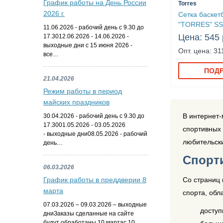
График работы на День России
Torres
2026 г.
Сетка баскет
"TORRES" SS
11.06.2026 - рабочий день с 9.30 до
Цена: 545 
17.3012.06.2026 - 14.06.2026 -
выходные дни с 15 июня 2026 -
Опт. цена: 31
все…
ПОД
21.04.2026
Режим работы в период
майских праздников
В интернет-
30.04.2026 - рабочий день с 9.30 до
17.3001.05.2026 - 03.05.2026
спортивных 
- выходные дни08.05.2026 - рабочий
любительск
день…
Спорт
06.03.2026
Со страниц 
График работы в преддверии 8
марта
спорта, обл
07.03.2026 – 09.03.2026 – выходные
доступ
дниЗаказы сделанные на сайте
будут обработаны 10 мартас 10