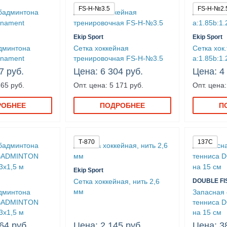
FS-H-№3.5
FS-H-№2.
Ekip Sport
Ekip Sport
дминтона
Сетка хоккейная
Сетка хок
nament
тренировочная FS-H-№3.5
a:1.85b:1.
7 руб.
Цена: 6 304 руб.
Цена: 4
565 руб.
Опт. цена: 5 171 руб.
Опт. цена:
РОБНЕЕ
ПОДРОБНЕЕ
П
Т-870
137C
Ekip Sport
Сетка хоккейная, нить 2,6
DOUBLE FI
мм
дминтона
Запасная 
BADMINTON
тенниса 
3x1,5 м
на 15 см
64 руб.
Цена: 2 145 руб.
Цена: 3