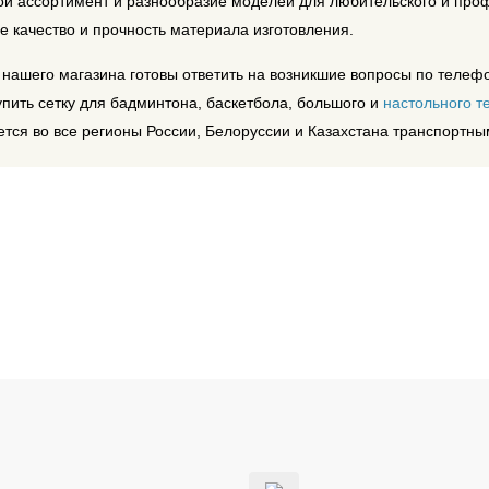
й ассортимент и разнообразие моделей для любительского и проф
е качество и прочность материала изготовления.
ашего магазина готовы ответить на возникшие вопросы по телефон
упить сетку для бадминтона, баскетбола, большого и
настольного т
тся во все регионы России, Белоруссии и Казахстана транспортн