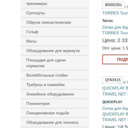
тренажеры
BD002301
Суппорты
Torres
Обручи гимнастические
Сетка для ба
Гольф
TORRES Tour
Цена: 2 33
Маты
Опт. цена: 1 
Оборудование для воркаута
ПОД
Площадки для сдачи
норматив
Волейбольные стойки
QTN3X15
Трибуны и скамейки
Хоккейное оборудование
QUICKPLAY
Плиометрия
Сетка для ба
Скандинавская ходьба
QUICKPLAY 
TRAVEL NET 
Оборудование для тенниса
Цена: 18 5