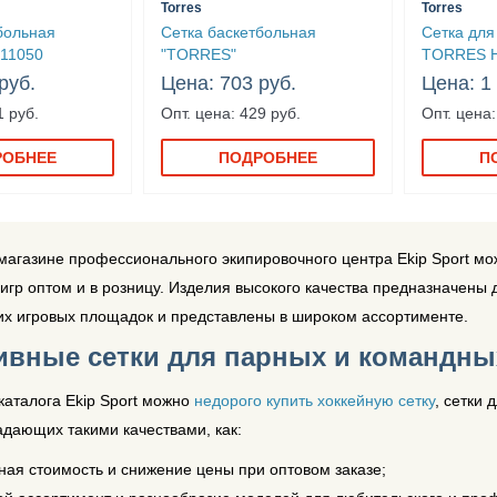
Torres
Torres
больная
Сетка баскетбольная
Сетка для
11050
"TORRES"
TORRES 
руб.
Цена: 703 руб.
Цена: 1
1 руб.
Опт. цена: 429 руб.
Опт. цена:
РОБНЕЕ
ПОДРОБНЕЕ
П
магазине профессионального экипировочного центра Ekip Sport м
игр оптом и в розницу. Изделия высокого качества предназначены
их игровых площадок и представлены в широком ассортименте.
ивные сетки для парных и командны
каталога Ekip Sport можно
недорого купить хоккейную сетку
, сетки 
адающих такими качествами, как:
ная стоимость и снижение цены при оптовом заказе;