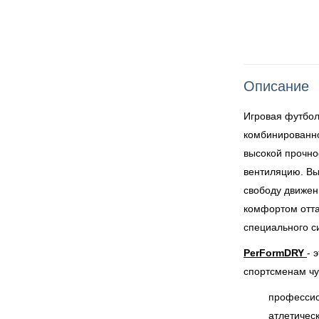
Описание
Игровая футбол
комбинированно
высокой прочно
вентиляцию. Вы
свободу движен
комфортом отта
специального с
PerFormDRY
- 
спортсменам чу
профессио
атлетичес