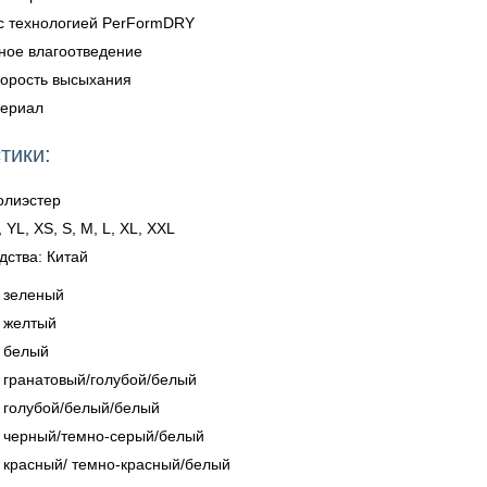
с технологией PerFormDRY
ное влагоотведение
корость высыхания
териал
тики:
олиэстер
 YL, XS, S, M, L, XL, XXL
дства: Китай
- зеленый
- желтый
- белый
- гранатовый/голубой/белый
- голубой/белый/белый
- черный/темно-серый/белый
- красный/ темно-красный/белый