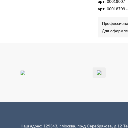
арт
. 00019007 
арт
. 00018799 
Профессионал
Для оформлен
Наш адрес: 129343, г.Москва, пр-д Серебрякова, д.12 