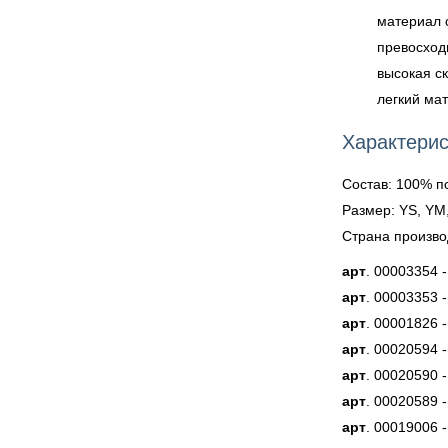
материал 
превосход
высокая с
легкий ма
Характерис
Состав: 100% п
Размер: YS, YM,
Страна произво
арт
. 00003354 
арт
. 00003353 
арт
. 00001826 
арт
. 00020594 
арт
. 00020590 
арт
. 00020589 
арт
. 00019006 