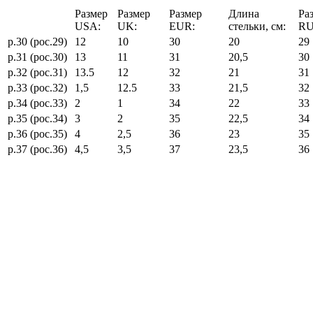
Размер
Размер
Размер
Длина
Ра
USA:
UK:
EUR:
стельки, см:
RU
р.30 (рос.29)
12
10
30
20
29
р.31 (рос.30)
13
11
31
20,5
30
р.32 (рос.31)
13.5
12
32
21
31
р.33 (рос.32)
1,5
12.5
33
21,5
32
р.34 (рос.33)
2
1
34
22
33
р.35 (рос.34)
3
2
35
22,5
34
р.36 (рос.35)
4
2,5
36
23
35
р.37 (рос.36)
4,5
3,5
37
23,5
36