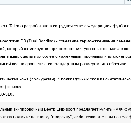
ель Talento разработана в сотрудничестве с Федерацией футбола 
технологии DB (Dual Bonding) - сочетание термо-склеивания панел
ей, который активируется при помещении, уже сшитого, мяча в сп
рыть швы, сделать их более сглаженными, прочными и влагонепр
ьший вес по сравнению со стандартным размером, что облегчает т
в.
тическая кожа (полиуретан), 4 подкладочных слоя из синтетическо
мо) сшивка.
90-310г.
ьный экипировочный центр Ekip-sport предлагает купить «Мяч футб
аказа нажмите на кнопку "в корзину", либо позвоните нам по тел