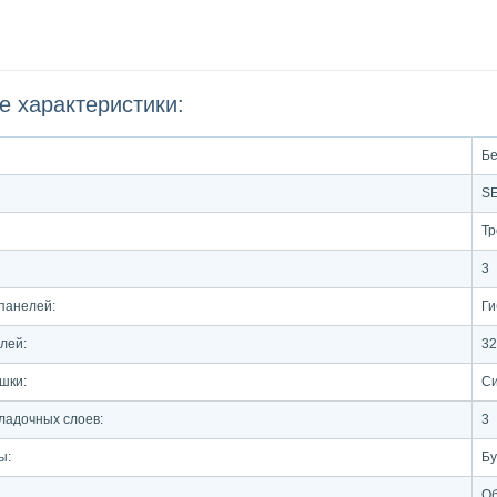
е характеристики:
Бе
S
Тр
3
 панелей:
Ги
елей:
32
шки:
Си
ладочных слоев:
3
ы:
Бу
Об