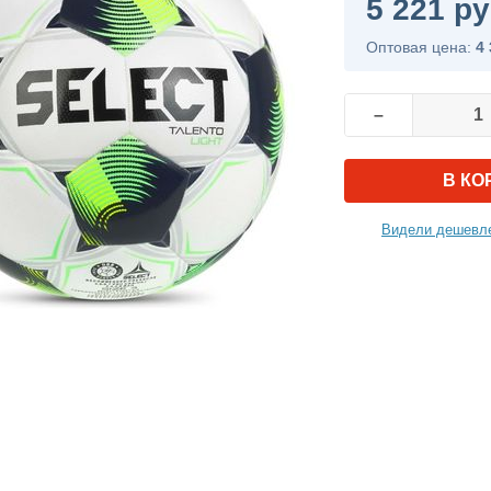
5 221 ру
Оптовая цена:
4 
–
В КО
Видели дешевле