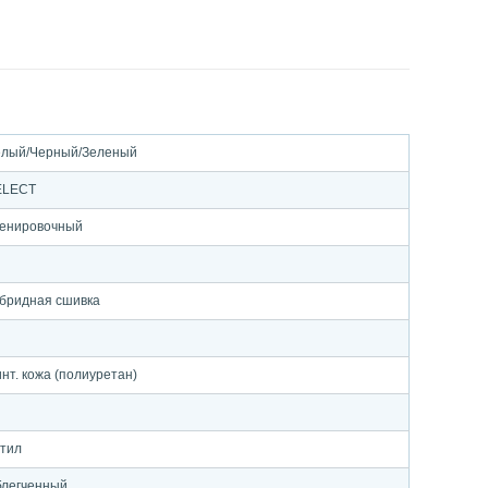
лый/Черный/Зеленый
ELECT
енировочный
бридная сшивка
нт. кожа (полиуретан)
тил
легченный