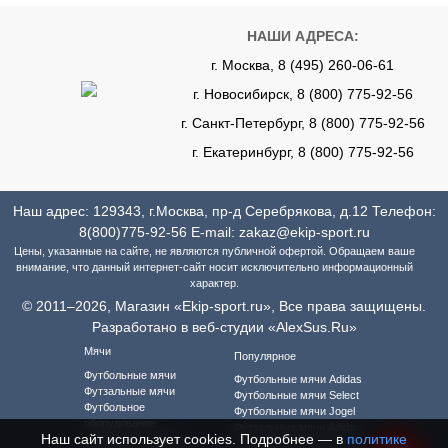
НАШИ АДРЕСА:
г. Москва, 8 (495) 260-06-61
г. Новосибирск, 8 (800) 775-92-56
г. Санкт-Петербург, 8 (800) 775-92-56
г. Екатеринбург, 8 (800) 775-92-56
Наш адрес: 129343, г.Москва, пр-д Серебрякова, д.12 Телефон:
8(800)775-92-56
E-mail:
zakaz@ekip-sport.ru
Цены, указанные на сайте, не являются публичной офертой. Обращаем ваше
внимание, что данный интернет-сайт носит исключительно информационный
характер.
© 2011–2026, Магазин «Ekip-sport.ru», Все права защищены.
Разработано в веб-студии «AlexSus.Ru»
Мячи
Популярное
Футбольные мячи
Футбольные мячи Adidas
Футзальные мячи
Футбольные мячи Select
Футбольное
Футбольные мячи Jogel
оборудование
Футзальные мячи Adidas
Наш сайт использует cookies. Подробнее — в
политике
Футбольная форма
Футзальные мячи Select